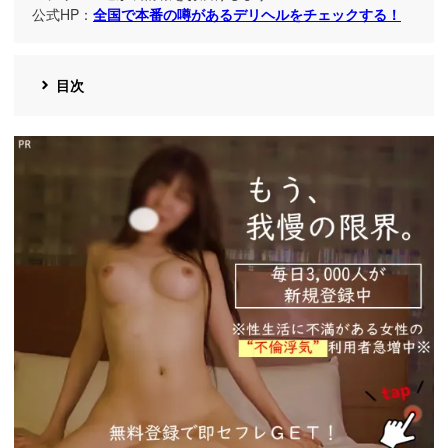
公式HP：
全国で本番の噂があるデリヘルをチェックする！
目次
https://ac.m-
ads.jp/t6d63J515a0bact6/cl/?
bId=93863658&msid=13922