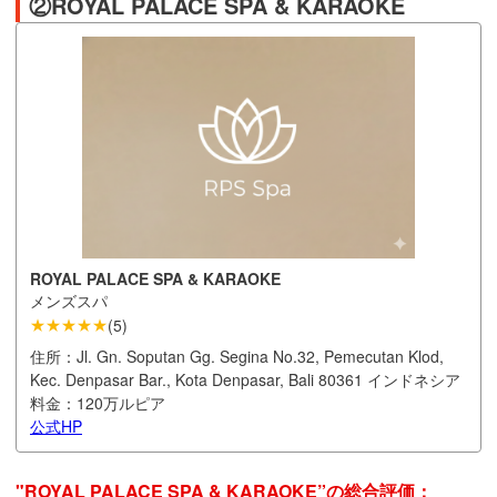
②ROYAL PALACE SPA & KARAOKE
ROYAL PALACE SPA & KARAOKE
メンズスパ
★★★★★
(
5
)
住所：
Jl. Gn. Soputan Gg. Segina No.32, Pemecutan Klod,
Kec. Denpasar Bar., Kota Denpasar, Bali 80361 インドネシア
料金：
120万ルピア
公式HP
"ROYAL PALACE SPA & KARAOKE”の総合評価：