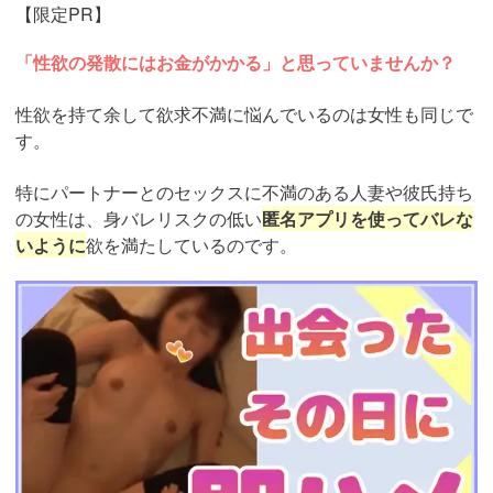
【限定PR】
「性欲の発散にはお金がかかる」と思っていませんか？
性欲を持て余して欲求不満に悩んでいるのは女性も同じで
す。
特にパートナーとのセックスに不満のある人妻や彼氏持ち
の女性は、身バレリスクの低い
匿名アプリを使ってバレな
いように
欲を満たしているのです。
https://ac.m-
ads.jp/t6d63J515a0bact6/cl/?
bId=93863658&msid=13922