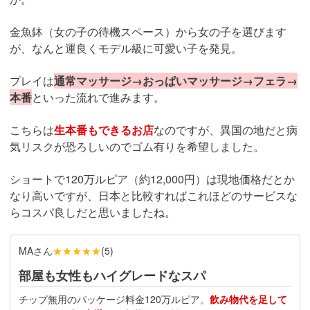
金魚鉢（女の子の待機スペース）から女の子を選びます
が、なんと運良くモデル級に可愛い子を発見。
プレイは
通常マッサージ→おっぱいマッサージ→フェラ→
本番
といった流れで進みます。
こちらは
生本番もできるお店
なのですが、異国の地だと病
気リスクが恐ろしいのでゴム有りを希望しました。
ショートで120万ルピア（約12,000円）は現地価格だとか
なり高いですが、日本と比較すればこれほどのサービスな
らコスパ良しだと思いましたね。
MAさん
★★★★★
(
5
)
部屋も女性もハイグレードなスパ
チップ無用のパッケージ料金120万ルピア。
飲み物代を足して