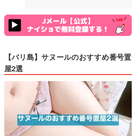
https://ac.m-
ads.jp/t6d63J515a0bact6/cl/?
bId=93863658&msid=13922
【バリ島】サヌールのおすすめ番号置
屋2選