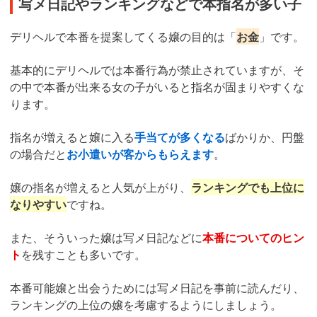
写メ日記やランキングなどで本指名が多い子
デリヘルで本番を提案してくる嬢の目的は「
お金
」です。
基本的にデリヘルでは本番行為が禁止されていますが、そ
の中で本番が出来る女の子がいると指名が固まりやすくな
ります。
指名が増えると嬢に入る
手当てが多くなる
ばかりか、円盤
の場合だと
お小遣いが客からもらえます
。
嬢の指名が増えると人気が上がり、
ランキングでも上位に
なりやすい
ですね。
また、そういった嬢は写メ日記などに
本番についてのヒン
ト
を残すことも多いです。
本番可能嬢と出会うためには写メ日記を事前に読んだり、
ランキングの上位の嬢を考慮するようにしましょう。