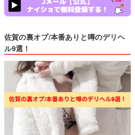
ads.jp/t6d63J515a0bact6/cl/?
bId=93863658&msid=13922
佐賀の裏オプ/本番ありと噂のデリヘ
ル9選！