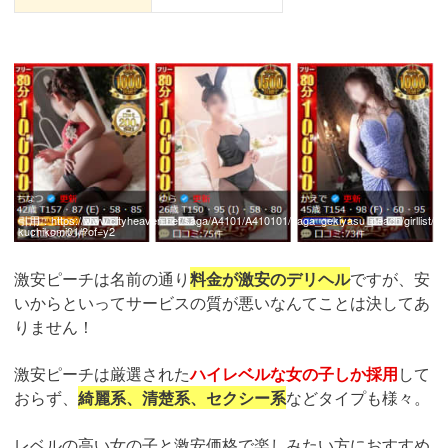
引用：
https://www.cityheaven.net/saga/A4101/A410101/saga_gekiyasu_peach/girllist/
kuchikomi01/?of=y2
激安ピーチは名前の通り
料金が激安のデリヘル
ですが、安
いからといってサービスの質が悪いなんてことは決してあ
りません！
激安ピーチは厳選された
ハイレベルな女の子しか採用
して
おらず、
綺麗系、清楚系、セクシー系
などタイプも様々。
レベルの高い女の子と激安価格で楽しみたい方におすすめ