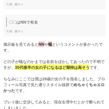
爆サイ
〇〇はNNで有名
爆サイ
掲示板を見てみると
NN
や
蟻
というコメントが多かったで
す。
どの子が蟻なのかまでは名前をぼかしてあったので不明で
すが、
20代後半の女の子になるほど期待は高そう
です。
ちなみにここでは僕は28歳の女の子を指名しました。プロ
フィール写真で見た通りスタイル抜群で
めちゃくちゃエロ
かった
です。
プレイ後に交渉してみると、現在生理中だとかで断られて
しまいました。