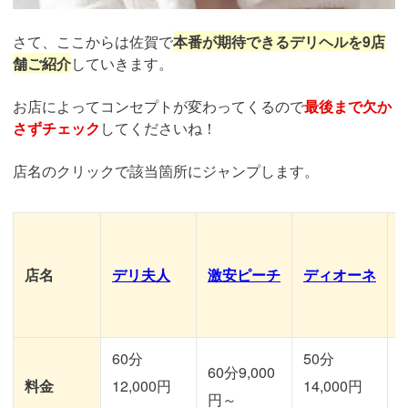
さて、ここからは佐賀で
本番が期待できるデリヘルを9店
舗ご紹介
していきます。
お店によってコンセプトが変わってくるので
最後まで欠か
さずチェック
してくださいね！
店名のクリックで該当箇所にジャンプします。
店名
デリ夫人
激安ピーチ
ディオーネ
60分
50分
60分9,000
料金
12,000円
14,000円
1
円～