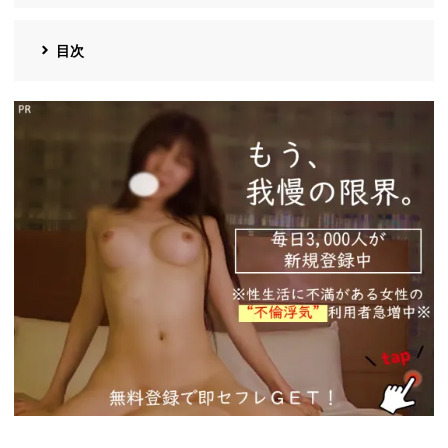
目次
https://ac.m-
ads.jp/t6d63J515a0bact6/cl/?
bId=93863658&msid=13922