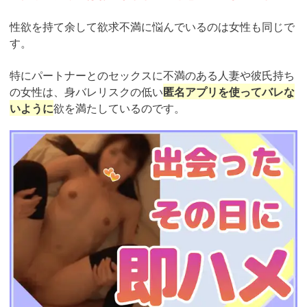
性欲を持て余して欲求不満に悩んでいるのは女性も同じで
す。
特にパートナーとのセックスに不満のある人妻や彼氏持ち
の女性は、身バレリスクの低い
匿名アプリを使ってバレな
いように
欲を満たしているのです。
https://ac.m-
ads.jp/t6d63J515a0bact6/cl/?
bId=93863658&msid=13922