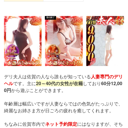
引用：
https://www.saga-deli-fujin.com/girls
デリ夫人は佐賀の人なら誰もが知っている
人妻専門のデリ
ヘル
です。主に
20～40代の女性が在籍
しており
60分12,00
0円
から遊ぶことができます。
年齢層は幅広いですが人妻ならではの色気がたっぷりで、
綺麗なお姉さま方が日ごろの疲れを癒してくれます。
ちなみに佐賀市内で
ネット予約限定
にはなりますが、そち