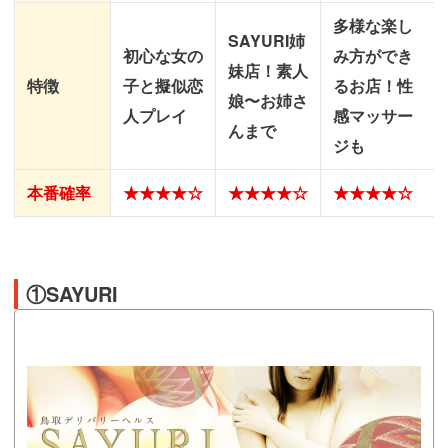
多様な楽し
SAYURI姉
初心な女の
み方ができ
妹店！素人
特徴
子と擬似恋
るお店！性
娘〜お姉さ
人プレイ
感マッサー
んまで
ジも
本番確率
★★★★☆
★★★★☆
★★★★☆
①SAYURI