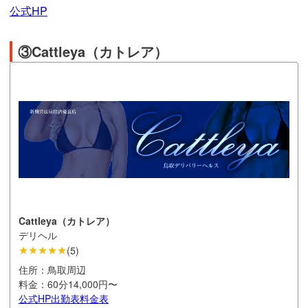
公式HP
③Cattleya（カトレア）
Cattleya（カトレア）
デリヘル
★★★★★
(
5
)
住所：
鳥取周辺
料金：
60分14,000円〜
公式HP
出勤表
料金表