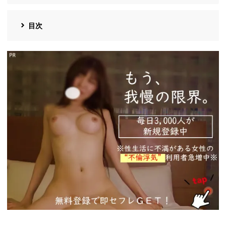
目次
https://ac.m-
ads.jp/t6d63J515a0bact6/cl/?
bId=93863658&msid=13922