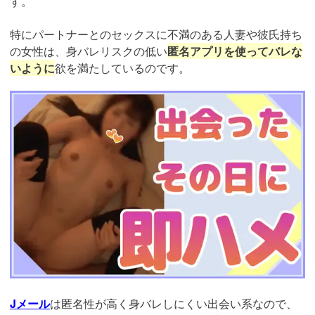
す。
特にパートナーとのセックスに不満のある人妻や彼氏持ち
の女性は、身バレリスクの低い
匿名アプリを使ってバレな
いように
欲を満たしているのです。
https://ac.m-
ads.jp/t6d63J515a0bact6/cl/?
bId=93863658&msid=13922
Jメール
は匿名性が高く身バレしにくい出会い系なので、