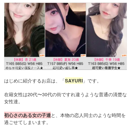
引用：
https://yu-waku.biz/sayuri/sp/top.html
はじめに紹介するお店は、「
SAYURI
」です。
在籍女性は20代〜30代の街ですれ違うような普通の清楚な
女性達。
初心さのある女の子達
と、本物の恋人同士のような時間を
過ごせてしまいます。