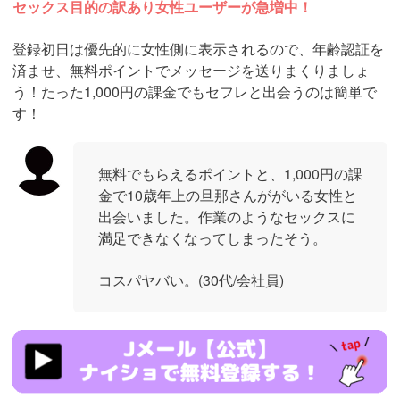
セックス目的の訳あり女性ユーザーが急増中！
登録初日は優先的に女性側に表示されるので、年齢認証を
済ませ、無料ポイントでメッセージを送りまくりましょ
う！たった1,000円の課金でもセフレと出会うのは簡単で
す！
無料でもらえるポイントと、1,000円の課
金で10歳年上の旦那さんががいる女性と
出会いました。作業のようなセックスに
満足できなくなってしまったそう。
コスパヤバい。(30代/会社員)
https://ac.m-
ads.jp/t6d63J515a0bact6/cl/?
bId=93863658&msid=13922