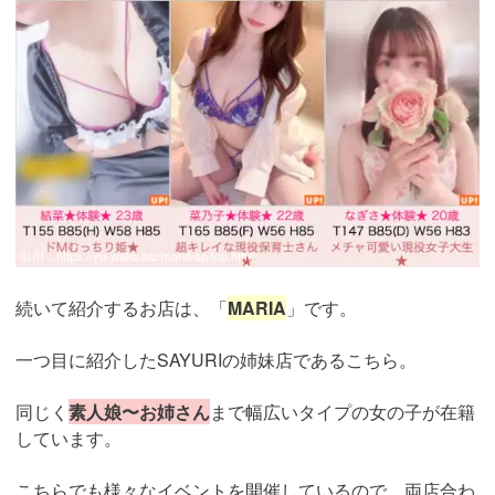
引用：
https://yu-waku.biz/maria/sp/top.html
続いて紹介するお店は、「
MARIA
」です。
一つ目に紹介したSAYURIの姉妹店であるこちら。
同じく
素人娘〜お姉さん
まで幅広いタイプの女の子が在籍
しています。
こちらでも様々なイベントを開催しているので、両店合わ